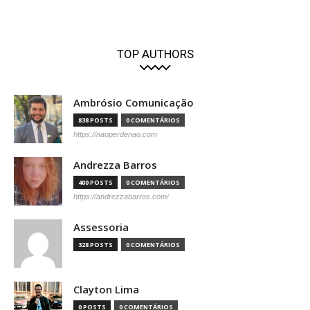
TOP AUTHORS
Ambrósio Comunicação
838 POSTS
0 COMENTÁRIOS
https://naoperdenao.com
Andrezza Barros
400 POSTS
0 COMENTÁRIOS
https://andrezzabarros.com/
Assessoria
328 POSTS
0 COMENTÁRIOS
Clayton Lima
0 POSTS
0 COMENTÁRIOS