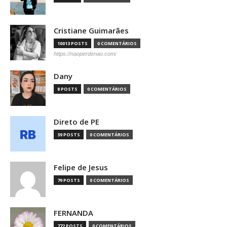
Cristiane Guimarães
10013 POSTS
0 COMENTÁRIOS
https://naoperdenao.com/
Dany
8 POSTS
0 COMENTÁRIOS
Direto de PE
39 POSTS
0 COMENTÁRIOS
Felipe de Jesus
79 POSTS
0 COMENTÁRIOS
FERNANDA
772 POSTS
0 COMENTÁRIOS