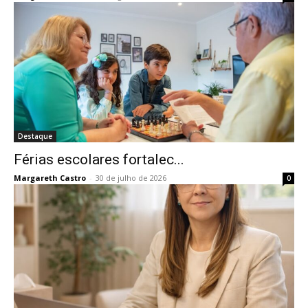
Destaque
Férias escolares fortalec...
Margareth Castro
-
30 de julho de 2026
0