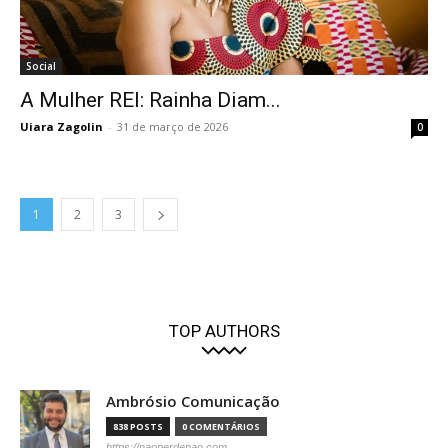
Social
A Mulher REI: Rainha Diam...
Uiara Zagolin
-
31 de março de 2026
0
1
2
3
TOP AUTHORS
Ambrósio Comunicação
838 POSTS
0 COMENTÁRIOS
https://naoperdenao.com