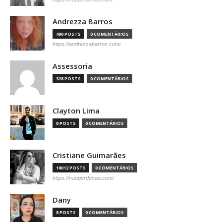
Andrezza Barros
400 POSTS
0 COMENTÁRIOS
https://andrezzabarros.com/
Assessoria
328 POSTS
0 COMENTÁRIOS
Clayton Lima
0 POSTS
0 COMENTÁRIOS
Cristiane Guimarães
10012 POSTS
0 COMENTÁRIOS
https://naoperdenao.com/
Dany
8 POSTS
0 COMENTÁRIOS