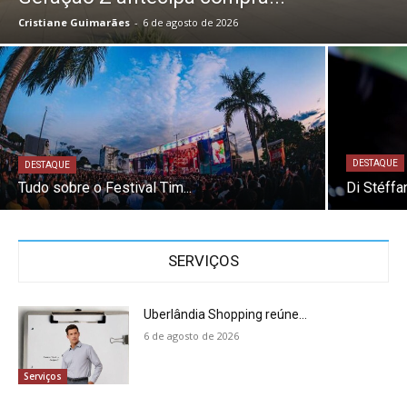
Cristiane Guimarães
-
6 de agosto de 2026
DESTAQUE
DESTAQUE
Tudo sobre o Festival Tim...
Di Stéffan
SERVIÇOS
Uberlândia Shopping reúne...
6 de agosto de 2026
Serviços