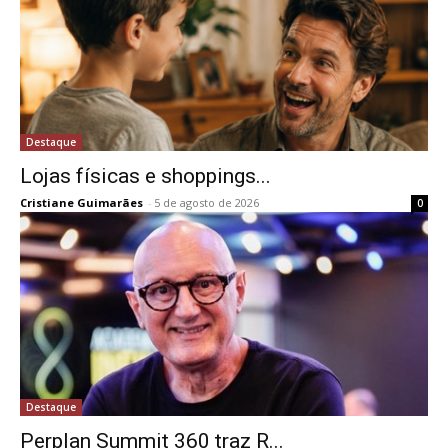
Destaque
Lojas físicas e shoppings...
Cristiane Guimarães
-
5 de agosto de 2026
0
Destaque
Perplan Summit 360 traz R...