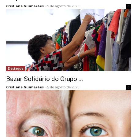
Cristiane Guimarães
-
5 de agosto de 2026
0
Destaque
Bazar Solidário do Grupo ...
Cristiane Guimarães
-
5 de agosto de 2026
0