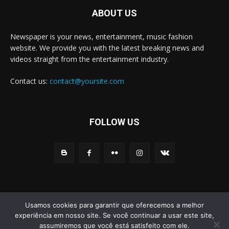
ABOUT US
Newspaper is your news, entertainment, music fashion
website. We provide you with the latest breaking news and
videos straight from the entertainment industry.
Contact us:
contact@yoursite.com
FOLLOW US
© Newspaper WordPress Theme by TagDiv
Usamos cookies para garantir que oferecemos a melhor
experiência em nosso site. Se você continuar a usar este site,
Home
Noticias
Educação
Eventos
Esportes
Social
assumiremos que você está satisfeito com ele.