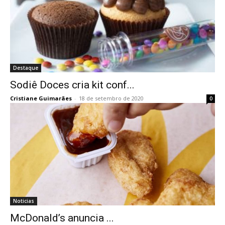
Destaque
Sodiê Doces cria kit conf...
Cristiane Guimarães
-
18 de setembro de 2020
0
Noticias
McDonald’s anuncia ...