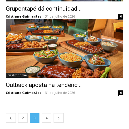
Grupontapé dá continuidad...
Cristiane Guimarães
-
31 de julho de 2026
0
Gastronomia
Outback aposta na tendênc...
Cristiane Guimarães
-
31 de julho de 2026
0
2
3
4