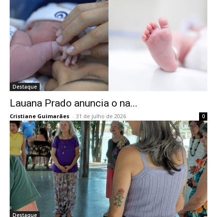
Destaque
Lauana Prado anuncia o na...
Cristiane Guimarães
-
31 de julho de 2026
0
Destaque