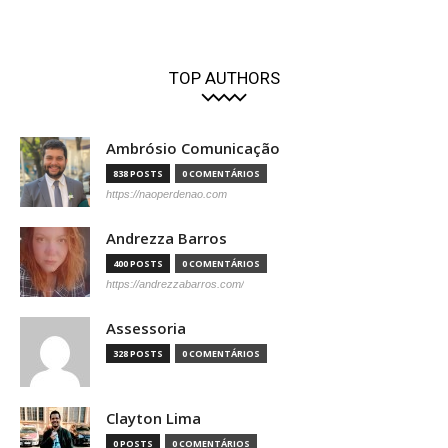
TOP AUTHORS
Ambrósio Comunicação
838 POSTS
0 COMENTÁRIOS
https://naoperdenao.com
Andrezza Barros
400 POSTS
0 COMENTÁRIOS
https://andrezzabarros.com/
Assessoria
328 POSTS
0 COMENTÁRIOS
Clayton Lima
0 POSTS
0 COMENTÁRIOS