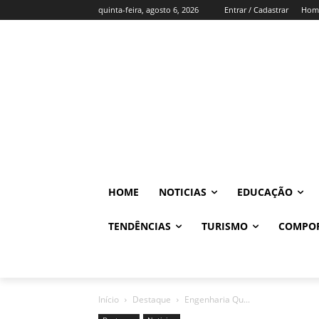
quinta-feira, agosto 6, 2026
Entrar / Cadastrar
Hom
HOME
NOTICIAS
EDUCAÇÃO
TENDÊNCIAS
TURISMO
COMPO
Início
Destaque
Engenharia Qu...