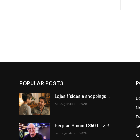
POPULAR POSTS
P
Lojas físicas e shoppings...
D
5 de agosto de 2026
No
E
Se
Perplan Summit 360 traz R...
5 de agosto de 2026
S