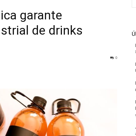
ica garante
strial de drinks
Ú
0