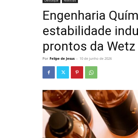
Destaque
Noticias
Engenharia Quím
estabilidade indu
prontos da Wetz
Por
Felipe de Jesus
-
10 de junho de 2026