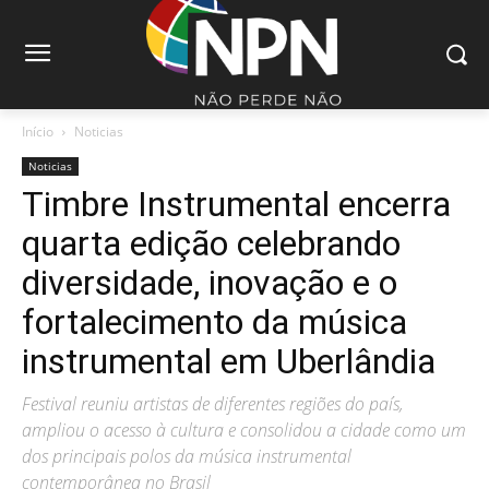
Início
Noticias
Noticias
Timbre Instrumental encerra
quarta edição celebrando
diversidade, inovação e o
fortalecimento da música
instrumental em Uberlândia
Festival reuniu artistas de diferentes regiões do país,
ampliou o acesso à cultura e consolidou a cidade como um
dos principais polos da música instrumental
contemporânea no Brasil