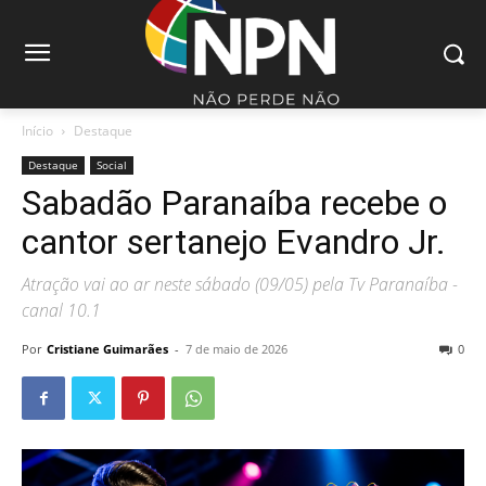
Início
Destaque
Destaque
Social
Sabadão Paranaíba recebe o
cantor sertanejo Evandro Jr.
Atração vai ao ar neste sábado (09/05) pela Tv Paranaíba -
canal 10.1
Por
Cristiane Guimarães
-
7 de maio de 2026
0