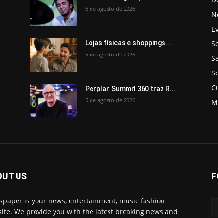
6 de agosto de 2026
No
E
Se
Lojas físicas e shoppings...
5 de agosto de 2026
S
So
C
Perplan Summit 360 traz R...
5 de agosto de 2026
M
OUT US
F
paper is your news, entertainment, music fashion
ite. We provide you with the latest breaking news and