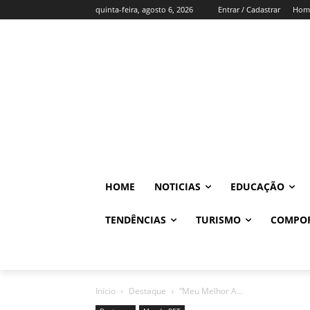
quinta-feira, agosto 6, 2026
Entrar / Cadastrar
Hom
HOME
NOTICIAS
EDUCAÇÃO
TENDÊNCIAS
TURISMO
COMPO
Início
Destaque
“Meu Melhor A...