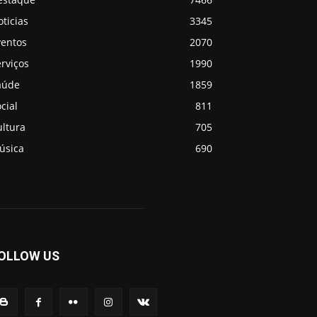
ticias
3345
ventos
2070
rviços
1990
aúde
1859
cial
811
ultura
705
úsica
690
OLLOW US