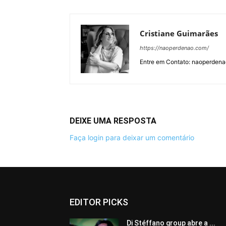
Cristiane Guimarães
https://naoperdenao.com/
Entre em Contato: naoperden
DEIXE UMA RESPOSTA
Faça login para deixar um comentário
EDITOR PICKS
Di Stéffano group abre a ...