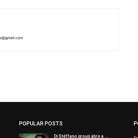
ao@gmail.com
POPULAR POSTS
P
Di Stéffano group abre a ...
D