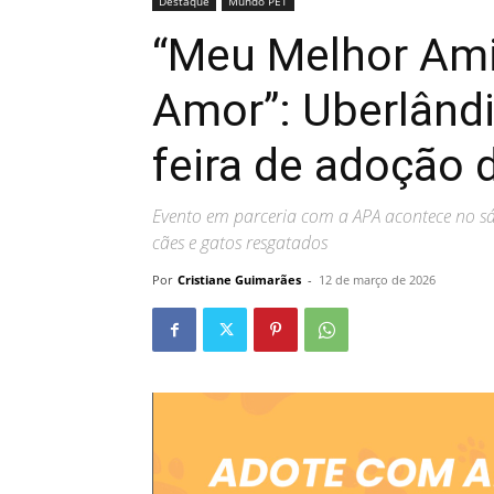
Destaque
Mundo PET
“Meu Melhor Am
Amor”: Uberlând
feira de adoção 
Evento em parceria com a APA acontece no sá
cães e gatos resgatados
Por
Cristiane Guimarães
-
12 de março de 2026