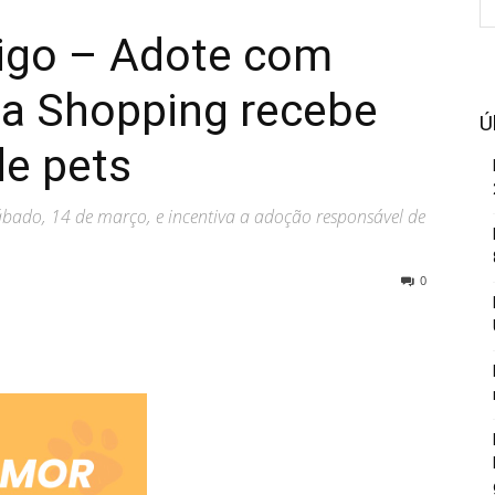
igo – Adote com
ia Shopping recebe
Ú
de pets
bado, 14 de março, e incentiva a adoção responsável de
0