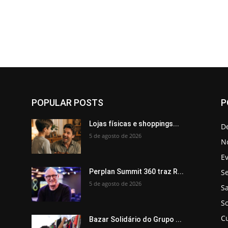
POPULAR POSTS
P
Lojas físicas e shoppings...
D
5 de agosto de 2026
No
E
Se
Perplan Summit 360 traz R...
5 de agosto de 2026
S
So
C
Bazar Solidário do Grupo ...