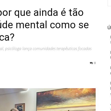
por que ainda é tão
saúde mental como se
Ú
ica?
tal, psicóloga lança comunidades terapêuticas focadas
0