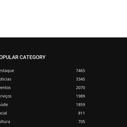
OPULAR CATEGORY
estaque
7465
ticias
3345
ventos
2070
rviços
1989
aúde
1859
cial
811
ultura
705