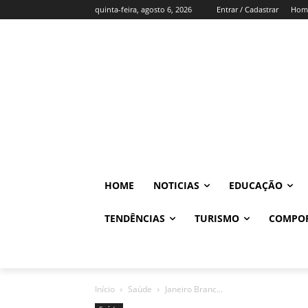
quinta-feira, agosto 6, 2026
Entrar / Cadastrar
Hom
HOME
NOTICIAS
EDUCAÇÃO
TENDÊNCIAS
TURISMO
COMPO
Início
Saúde
Janeiro Branc...