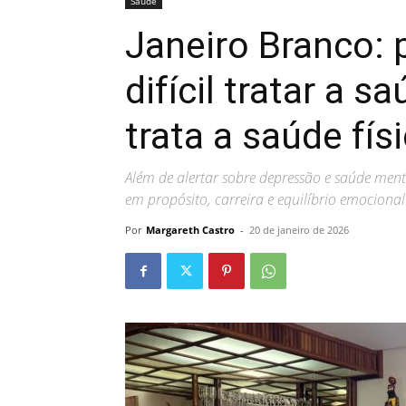
Saúde
Janeiro Branco: 
difícil tratar a 
trata a saúde fís
Além de alertar sobre depressão e saúde men
em propósito, carreira e equilíbrio emocional
Por
Margareth Castro
-
20 de janeiro de 2026