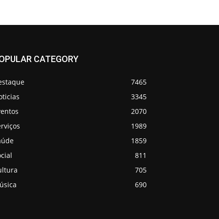
OPULAR CATEGORY
estaque
7465
ticias
3345
ventos
2070
rviços
1989
aúde
1859
cial
811
ultura
705
úsica
690