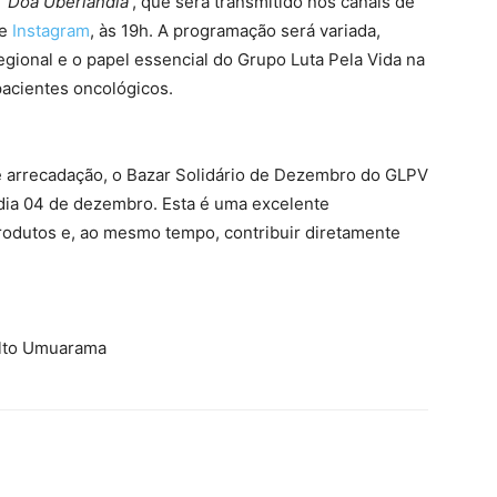
a
‘Doa Uberlândia’
, que será transmitido nos canais de
e
Instagram
, às 19h. A programação será variada,
regional e o papel essencial do Grupo Luta Pela Vida na
pacientes oncológicos.
arrecadação, o Bazar Solidário de Dezembro do GLPV
 dia 04 de dezembro. Esta é uma excelente
rodutos e, ao mesmo tempo, contribuir diretamente
Alto Umuarama