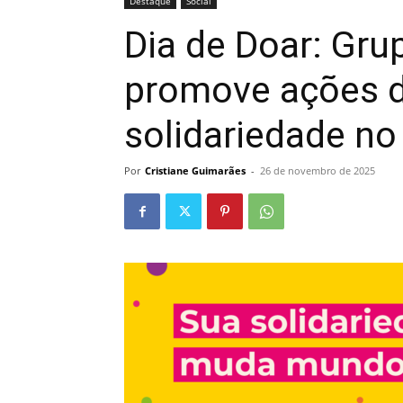
Destaque
Social
Dia de Doar: Gru
promove ações d
solidariedade no
Por
Cristiane Guimarães
-
26 de novembro de 2025