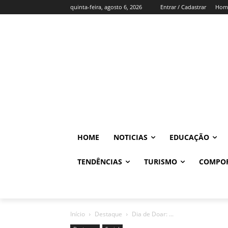
quinta-feira, agosto 6, 2026
Entrar / Cadastrar
Hom
HOME
NOTICIAS
EDUCAÇÃO
TENDÊNCIAS
TURISMO
COMPO
Início
Destaque
Dia de Doar: ...