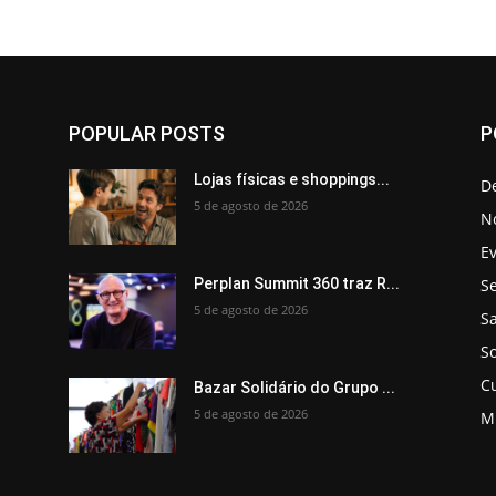
POPULAR POSTS
P
Lojas físicas e shoppings...
D
5 de agosto de 2026
No
E
Se
Perplan Summit 360 traz R...
5 de agosto de 2026
S
So
C
Bazar Solidário do Grupo ...
5 de agosto de 2026
M