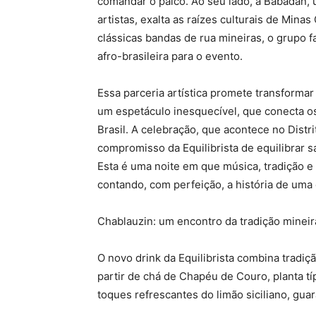
comandar o palco. Ao seu lado, a Babadan,
artistas, exalta as raízes culturais de Min
clássicas bandas de rua mineiras, o grupo f
afro-brasileira para o evento.
Essa parceria artística promete transforma
um espetáculo inesquecível, que conecta os
Brasil. A celebração, que acontece no Distri
compromisso da Equilibrista de equilibrar s
Esta é uma noite em que música, tradição e
contando, com perfeição, a história de uma
Chablauzin: um encontro da tradição minei
O novo drink da Equilibrista combina tradiç
partir de chá de Chapéu de Couro, planta t
toques refrescantes do limão siciliano, gua