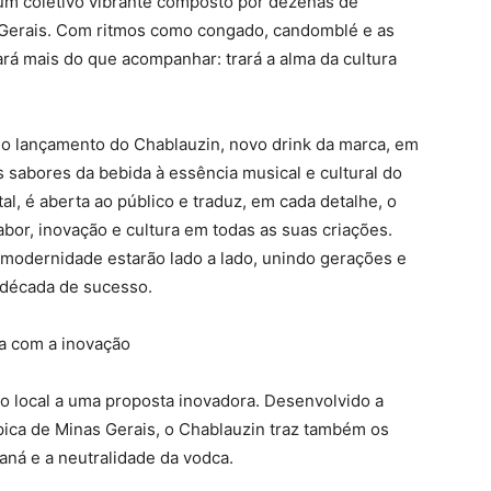
 um coletivo vibrante composto por dezenas de
as Gerais. Com ritmos como congado, candomblé e as
ará mais do que acompanhar: trará a alma da cultura
r o lançamento do Chablauzin, novo drink da marca, em
 sabores da bebida à essência musical e cultural do
tal, é aberta ao público e traduz, em cada detalhe, o
abor, inovação e cultura em todas as suas criações.
 modernidade estarão lado a lado, unindo gerações e
 década de sucesso.
ra com a inovação
ão local a uma proposta inovadora. Desenvolvido a
ípica de Minas Gerais, o Chablauzin traz também os
raná e a neutralidade da vodca.