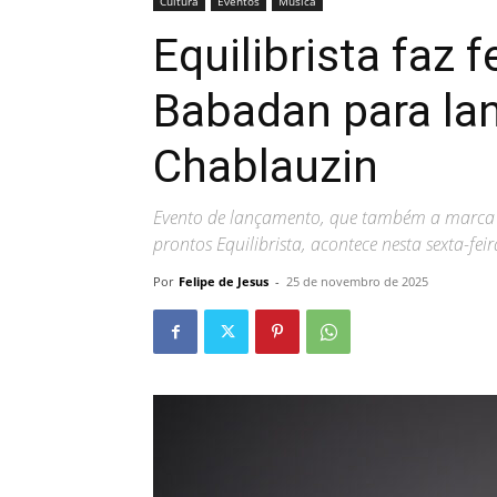
Cultura
Eventos
Música
Equilibrista faz
Babadan para lan
Chablauzin
Evento de lançamento, que também a marca c
prontos Equilibrista, acontece nesta sexta-feira
Por
Felipe de Jesus
-
25 de novembro de 2025