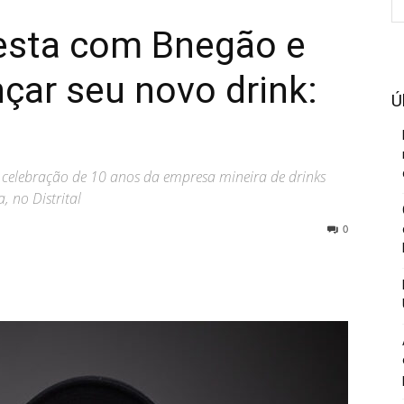
 festa com Bnegão e
çar seu novo drink:
Ú
elebração de 10 anos da empresa mineira de drinks
, no Distrital
0