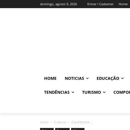
domingo, agosto 9, 2026
Entrar / Cadastrar
Home
HOME
NOTICIAS
EDUCAÇÃO
TENDÊNCIAS
TURISMO
COMPO
Início
Cultura
Equilibrista ...