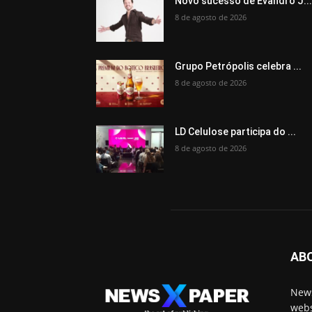
Novo sucesso de Evandro J..
8 de agosto de 2026
Grupo Petrópolis celebra ...
8 de agosto de 2026
LD Celulose participa do ...
8 de agosto de 2026
AB
News
webs