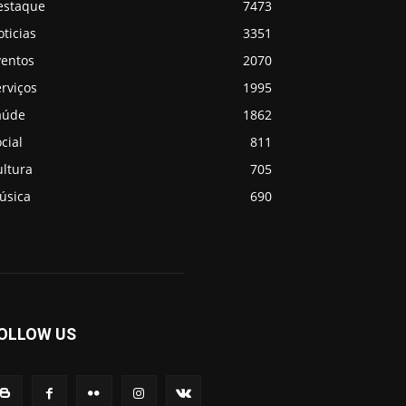
estaque
7473
ticias
3351
ventos
2070
rviços
1995
aúde
1862
cial
811
ultura
705
úsica
690
OLLOW US