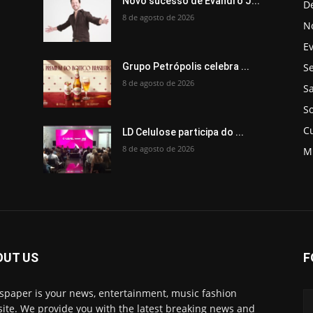
.
Novo sucesso de Evandro J...
D
8 de agosto de 2026
No
E
Se
Grupo Petrópolis celebra ...
8 de agosto de 2026
S
So
C
LD Celulose participa do ...
8 de agosto de 2026
M
OUT US
F
paper is your news, entertainment, music fashion
ite. We provide you with the latest breaking news and