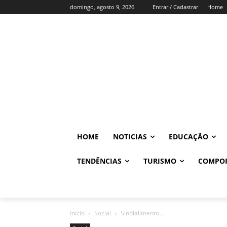
domingo, agosto 9, 2026
Entrar / Cadastrar
Home
HOME
NOTICIAS
EDUCAÇÃO
TENDÊNCIAS
TURISMO
COMPO
Início
Social
Sindialimento...