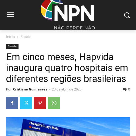
Início
Saúde
Saúde
Em cinco meses, Hapvida
inaugura quatro hospitais em
diferentes regiões brasileiras
Por
Cristiane Guimarães
-
28 de abril de 2025
0