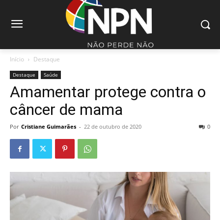
Início
Destaque
Destaque
Saúde
Amamentar protege contra o
câncer de mama
Por
Cristiane Guimarães
-
22 de outubro de 2020
0