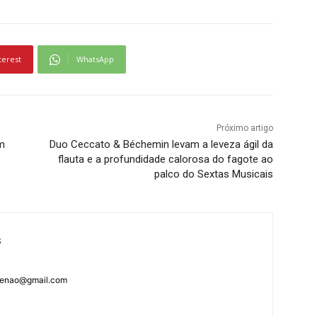
terest
WhatsApp
Próximo artigo
m
Duo Ceccato & Béchemin levam a leveza ágil da
flauta e a profundidade calorosa do fagote ao
palco do Sextas Musicais
s
rdenao@gmail.com