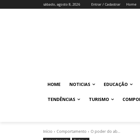
sábado, agosto 8, 2026
Entrar / Cadastrar
Home
HOME
NOTICIAS
EDUCAÇÃO
TENDÊNCIAS
TURISMO
COMPO
Início
Comportamento
O poder do ab...