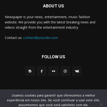
ABOUT US
Newspaper is your news, entertainment, music fashion
website. We provide you with the latest breaking news and
videos straight from the entertainment industry.
Contact us:
contact@yoursite.com
FOLLOW US
© Newspaper WordPress Theme by TagDiv
Usamos cookies para garantir que oferecemos a melhor
experiência em nosso site. Se você continuar a usar este site,
Home
Noticias
Educação
Eventos
Esportes
Social
assumiremos que você está satisfeito com ele.