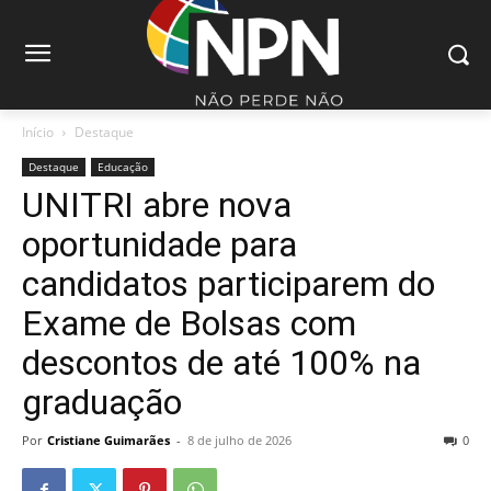
Início
Destaque
Destaque
Educação
UNITRI abre nova
oportunidade para
candidatos participarem do
Exame de Bolsas com
descontos de até 100% na
graduação
Por
Cristiane Guimarães
-
8 de julho de 2026
0