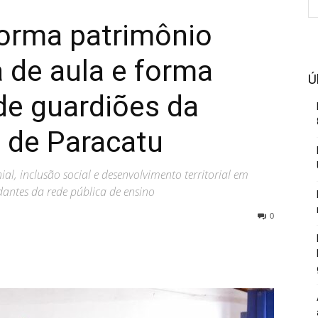
orma patrimônio
a de aula e forma
Ú
de guardiões da
 de Paracatu
, inclusão social e desenvolvimento territorial em
dantes da rede pública de ensino
0