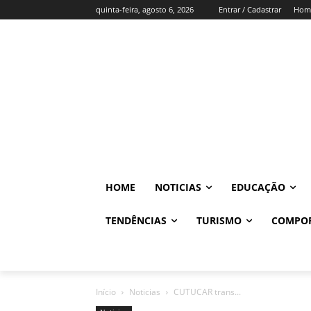
quinta-feira, agosto 6, 2026
Entrar / Cadastrar
Hom
HOME
NOTICIAS
EDUCAÇÃO
TENDÊNCIAS
TURISMO
COMPO
Início
Noticias
CUTUCAR trans...