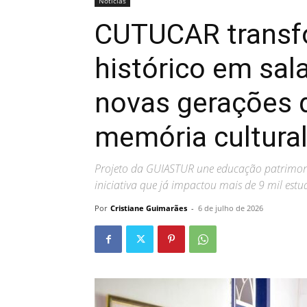
Noticias
CUTUCAR transf
histórico em sal
novas gerações 
memória cultural
Projeto da GUIASTUR une educação patrimonial
iniciativa que já impactou mais de 9 mil estu
Por
Cristiane Guimarães
-
6 de julho de 2026