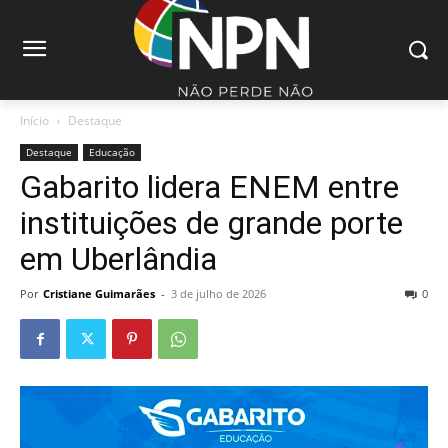
Início
Destaque
Destaque
Educação
Gabarito lidera ENEM entre
instituições de grande porte
em Uberlândia
Por
Cristiane Guimarães
-
3 de julho de 2026
0