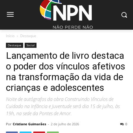
Início
Destaque
Destaque
Social
Lançamento de livro destaca
o poder dos vínculos afetivos
na transformação da vida de
crianças e adolescentes
Noite de autógrafos da obra Construindo Vínculos de
Cuidado na Infância e Juventude será dia 15 de julho, às
19h, na sede da Pontes de Amor.
Por
Cristiane Guimarães
-
2 de julho de 2026
0