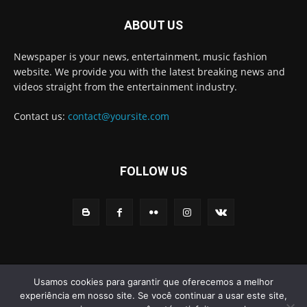
ABOUT US
Newspaper is your news, entertainment, music fashion
website. We provide you with the latest breaking news and
videos straight from the entertainment industry.
Contact us:
contact@yoursite.com
FOLLOW US
© Newspaper WordPress Theme by TagDiv
Usamos cookies para garantir que oferecemos a melhor
experiência em nosso site. Se você continuar a usar este site,
Home
Noticias
Educação
Eventos
Esportes
Social