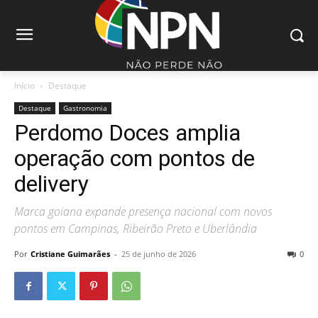
Início
Destaque
Destaque
Gastronomia
Perdomo Doces amplia
operação com pontos de
delivery
Marca goiana expande presença nacional com novos
pontos em Campinas, Ribeirão Preto e Uberlândia
Por
Cristiane Guimarães
-
25 de junho de 2026
0