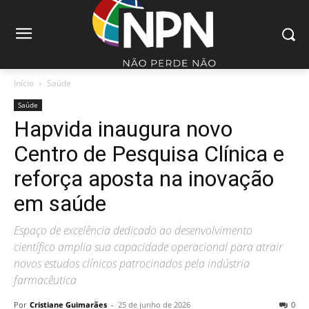
Início
Saúde
Saúde
Hapvida inaugura novo
Centro de Pesquisa Clínica e
reforça aposta na inovação
em saúde
Espaço de excelência dedicado ao desenvolvimento
científico amplia sua capacidade operacional para atrair
novos estudos clínicos patrocinados pela indústria
farmacêutica
Por
Cristiane Guimarães
-
25 de junho de 2026
0