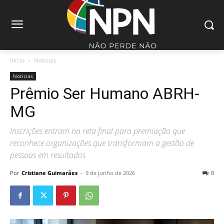
Início
Noticias
Noticias
Prêmio Ser Humano ABRH-
MG
Inscrições entram na reta final para premiação que
reconhece organizações que transformam a gestão de
pessoas em resultados
Por
Cristiane Guimarães
-
9 de junho de 2026
0