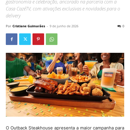
gastronomia e celebração, ancorado na parceria com a
Casa CazéTV, com ativações exclusivas e novidades para o
delivery
Por
Cristiane Guimarães
-
9 de junho de 2026
0
O Outback Steakhouse apresenta a maior campanha para