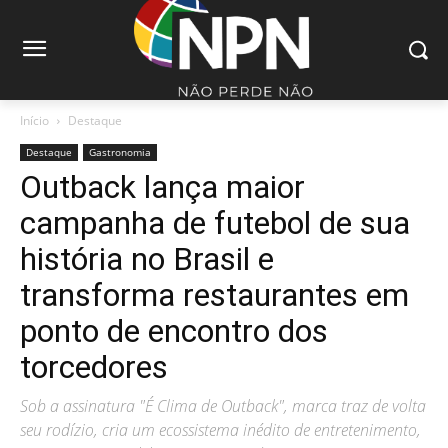
Início
Destaque
Destaque
Gastronomia
Outback lança maior
campanha de futebol de sua
história no Brasil e
transforma restaurantes em
ponto de encontro dos
torcedores
Sob a assinatura "É Clima de Outback", marca traz de volta
seu rodízio, cria um ecossistema inédito de entretenimento,