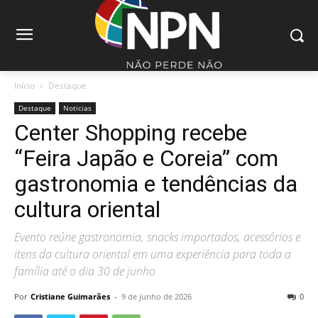
Início
Destaque
Destaque
Noticias
Center Shopping recebe
“Feira Japão e Coreia” com
gastronomia e tendências da
cultura oriental
Evento reúne gastronomia, snacks importados, acessórios e
itens da cultura oriental em uma experiência para toda a
família até o dia 30 de junho
Por
Cristiane Guimarães
-
9 de junho de 2026
0