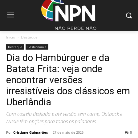
Início
Destaque
Destaque
Gastronomia
Dia do Hambúrguer e da
Batata Frita: veja onde
encontrar versões
irresistíveis dos clássicos em
Uberlândia
Com costela desfiada e até versão sem carne, Outback e
Aussie têm opções para todos os paladares
Por
Cristiane Guimarães
-
27 de maio de 2026
0