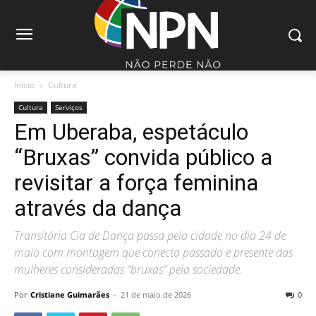
Início
Cultura
Cultura
Serviços
Em Uberaba, espetáculo
“Bruxas” convida público a
revisitar a força feminina
através da dança
Transitória Cia de Dança passa pela cidade no dia 24 de
maio com montagem que conecta passado e presente das
mulheres consideradas “bruxas” pela sociedade.
Por
Cristiane Guimarães
-
21 de maio de 2026
0