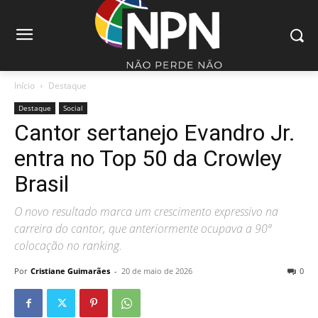
Início
Destaque
Destaque
Social
Cantor sertanejo Evandro Jr.
entra no Top 50 da Crowley
Brasil
O novo resultado marca um crescimento expressivo na
carreira do cantor, que anteriormente ocupava a 90ª
colocação no ranking.
Por
Cristiane Guimarães
-
20 de maio de 2026
0