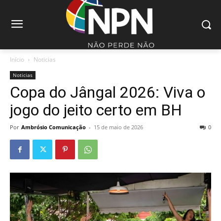
Início
Noticias
Noticias
Copa do Jângal 2026: Viva o
jogo do jeito certo em BH
Por
Ambrósio Comunicação
-
15 de maio de 2026
0