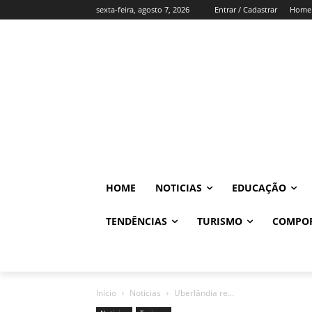
sexta-feira, agosto 7, 2026
Entrar / Cadastrar
Home
HOME
NOTICIAS
EDUCAÇÃO
TENDÊNCIAS
TURISMO
COMPO
Início
Noticias
Uberlândia re...