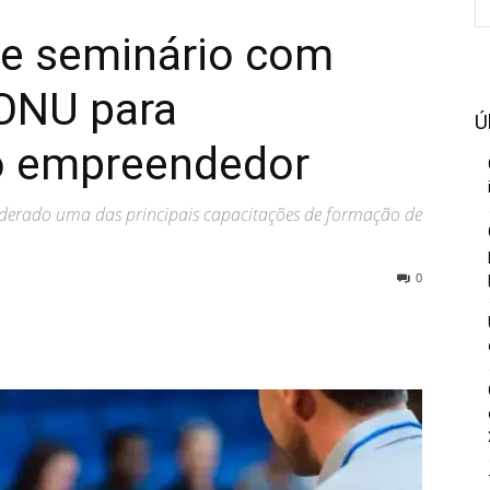
be seminário com
ONU para
Ú
o empreendedor
iderado uma das principais capacitações de formação de
0