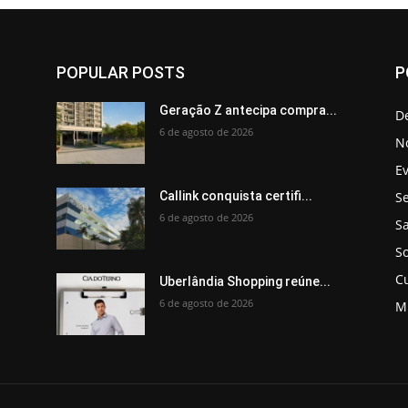
POPULAR POSTS
P
Geração Z antecipa compra...
D
6 de agosto de 2026
No
E
Se
Callink conquista certifi...
6 de agosto de 2026
S
So
C
Uberlândia Shopping reúne...
6 de agosto de 2026
M