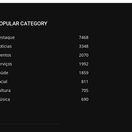
OPULAR CATEGORY
estaque
7468
ticias
3348
ventos
2070
rviços
1992
aúde
1859
cial
811
ultura
705
úsica
690