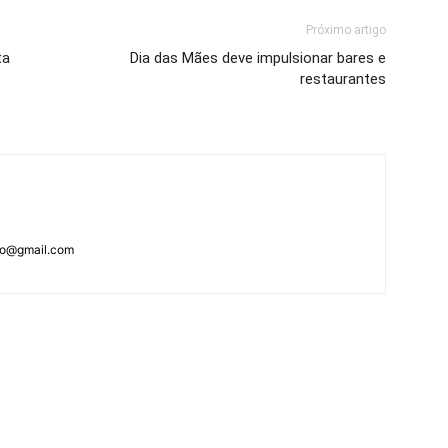
Próximo artigo
ta
Dia das Mães deve impulsionar bares e
restaurantes
ao@gmail.com