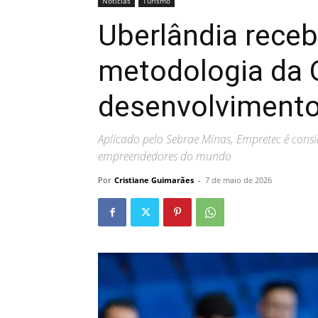
Noticias
Turismo
Uberlândia rece
metodologia da 
desenvolviment
Aplicado pelo Sebrae Minas, Empretec é cons
empreendedores do mundo
Por
Cristiane Guimarães
-
7 de maio de 2026