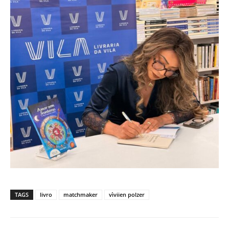
TAGS
livro
matchmaker
vìviien polzer