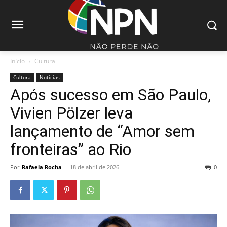
Início
Cultura
Cultura
Noticias
Após sucesso em São Paulo,
Vivien Pölzer leva
lançamento de “Amor sem
fronteiras” ao Rio
Por
Rafaela Rocha
-
18 de abril de 2026
0