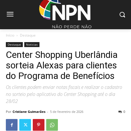
Início
Destaque
Destaque
Noticias
Center Shopping Uberlândia
sorteia Alexas para clientes
do Programa de Benefícios
Os clientes podem enviar notas fiscais e realizar o cadastro
no sorteio pelo aplicativo do Center Shopping até o dia
28/02
Por
Cristiane Guimarães
-
5 de fevereiro de 2026
0