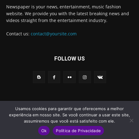
Newspaper is your news, entertainment, music fashion
website. We provide you with the latest breaking news and
videos straight from the entertainment industry.
Contact us:
contact@yoursite.com
FOLLOW US
© Newspaper WordPress Theme by TagDiv
Usamos cookies para garantir que oferecemos a melhor
experiência em nosso site. Se você continuar a usar este site,
Home
Noticias
Educação
Eventos
Esportes
Social
assumiremos que você está satisfeito com ele.
Empregos
Serviços
Mundo PET
Tendências
Turismo
Ok
Política de Privacidade
Comportamento
Gastronomia
Tendências