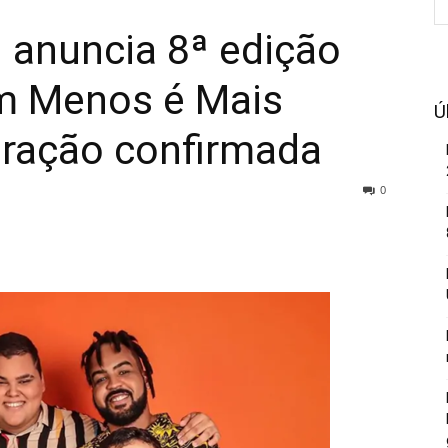
 anuncia 8ª edição
m Menos é Mais
Ú
tração confirmada
0