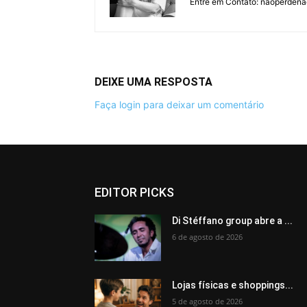
Entre em Contato: naoperden
DEIXE UMA RESPOSTA
Faça login para deixar um comentário
EDITOR PICKS
Di Stéffano group abre a ...
6 de agosto de 2026
Lojas físicas e shoppings...
5 de agosto de 2026