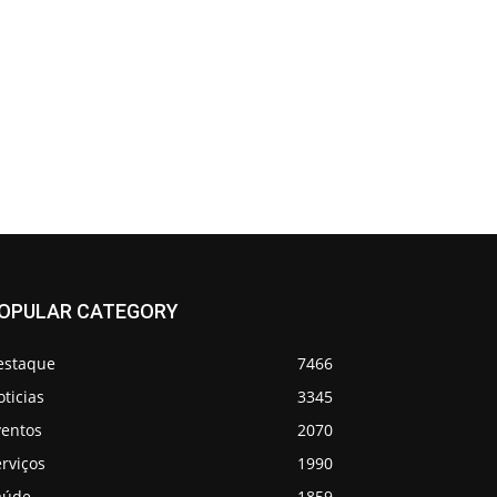
OPULAR CATEGORY
estaque
7466
ticias
3345
ventos
2070
rviços
1990
aúde
1859