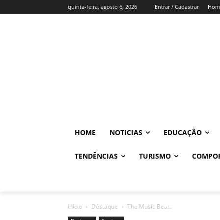
quinta-feira, agosto 6, 2026
Entrar / Cadastrar
Hom
HOME
NOTICIAS
EDUCAÇÃO
TENDÊNCIAS
TURISMO
COMPO
Início
Destaque
The Music Bea...