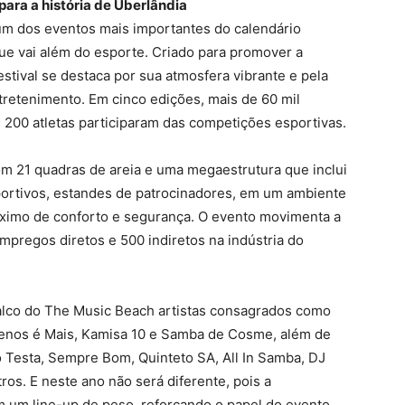
para a história de Uberlândia
um dos eventos mais importantes do calendário
que vai além do esporte. Criado para promover a
festival se destaca por sua atmosfera vibrante e pela
retenimento. Em cinco edições, mais de 60 mil
 200 atletas participaram das competições esportivas.
om 21 quadras de areia e uma megaestrutura que inclui
portivos, estandes de patrocinadores, em um ambiente
ximo de conforto e segurança. O evento movimenta a
pregos diretos e 500 indiretos na indústria do
palco do The Music Beach artistas consagrados como
Menos é Mais, Kamisa 10 e Samba de Cosme, além de
 Testa, Sempre Bom, Quinteto SA, All In Samba, DJ
ros. E neste ano não será diferente, pois a
 um line-up de peso, reforçando o papel do evento