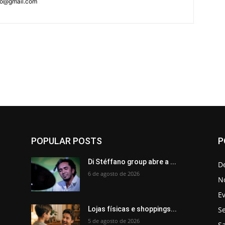
ao@gmail.com
POPULAR POSTS
P
Di Stéffano group abre a ...
D
6 de agosto de 2026
No
E
Se
Lojas físicas e shoppings...
5 de agosto de 2026
S