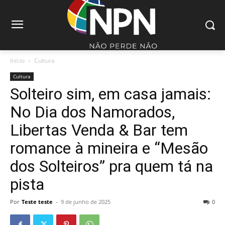
Início
Cultura
Cultura
Solteiro sim, em casa jamais:
No Dia dos Namorados,
Libertas Venda & Bar tem
romance à mineira e “Mesão
dos Solteiros” pra quem tá na
pista
Por
Teste teste
-
9 de junho de 2025
0