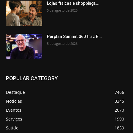
Lojas físicas e shoppings...
5 de agosto de 2026
Perplan Summit 360 traz R...
5 de agosto de 2026
POPULAR CATEGORY
Destaque
7466
Noticias
3345
Eventos
2070
Serviços
1990
Saúde
1859