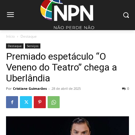
Início
Destaque
Destaque
Serviços
Premiado espetáculo “O
Veneno do Teatro” chega a
Uberlândia
Por
Cristiane Guimarães
-
28 de abril de 2025
0