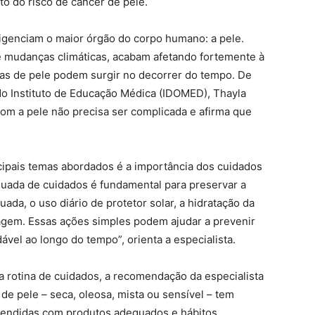
 do risco de câncer de pele.
gligenciam o maior órgão do corpo humano: a pele.
 e mudanças climáticas, acabam afetando fortemente à
ças de pele podem surgir no decorrer do tempo. De
do Instituto de Educação Médica (IDOMED), Thayla
com a pele não precisa ser complicada e afirma que
cipais temas abordados é a importância dos cuidados
quada de cuidados é fundamental para preservar a
ada, o uso diário de protetor solar, a hidratação da
iagem. Essas ações simples podem ajudar a prevenir
vel ao longo do tempo”, orienta a especialista.
 rotina de cuidados, a recomendação da especialista
 de pele – seca, oleosa, mista ou sensível – tem
tendidas com produtos adequados e hábitos