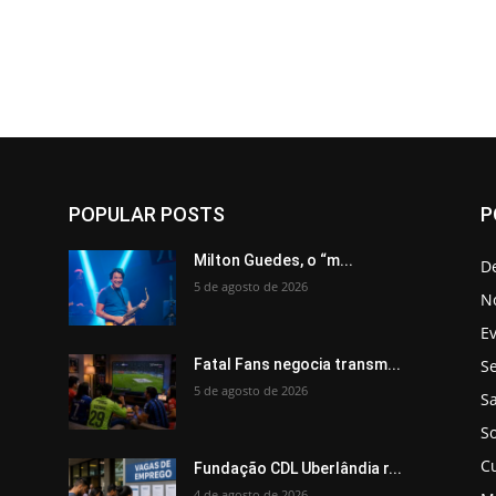
POPULAR POSTS
P
Milton Guedes, o “m...
D
5 de agosto de 2026
No
E
Se
Fatal Fans negocia transm...
5 de agosto de 2026
S
So
C
Fundação CDL Uberlândia r...
4 de agosto de 2026