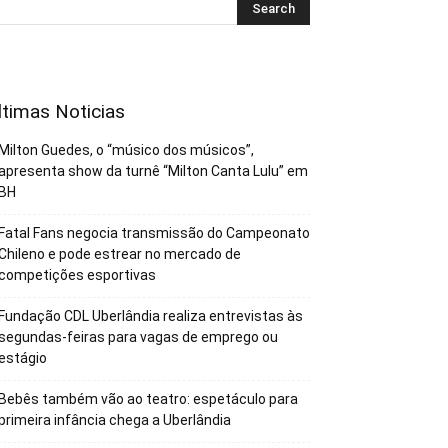
ltimas Noticias
Milton Guedes, o “músico dos músicos”,
apresenta show da turnê “Milton Canta Lulu” em
BH
Fatal Fans negocia transmissão do Campeonato
Chileno e pode estrear no mercado de
competições esportivas
Fundação CDL Uberlândia realiza entrevistas às
segundas-feiras para vagas de emprego ou
estágio
Bebês também vão ao teatro: espetáculo para
primeira infância chega a Uberlândia