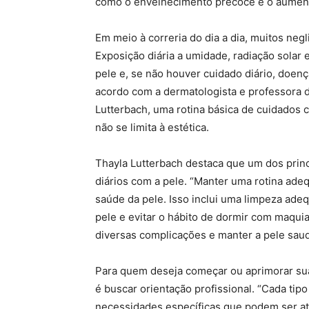
como o envelhecimento precoce e o aumento
Em meio à correria do dia a dia, muitos ne
Exposição diária a umidade, radiação solar
pele e, se não houver cuidado diário, doen
acordo com a dermatologista e professora 
Lutterbach, uma rotina básica de cuidados 
não se limita à estética.
Thayla Lutterbach destaca que um dos prin
diários com a pele. “Manter uma rotina ade
saúde da pele. Isso inclui uma limpeza adequ
pele e evitar o hábito de dormir com maqu
diversas complicações e manter a pele saudá
Para quem deseja começar ou aprimorar sua
é buscar orientação profissional. “Cada tipo
necessidades específicas que podem ser a