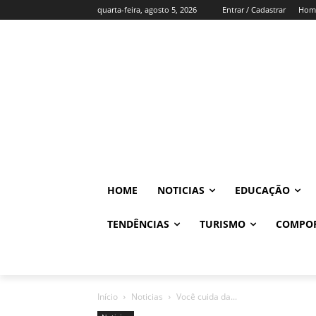
quarta-feira, agosto 5, 2026
Entrar / Cadastrar
Hom
HOME
NOTICIAS
EDUCAÇÃO
TENDÊNCIAS
TURISMO
COMPO
Início
Noticias
Você cuida da...