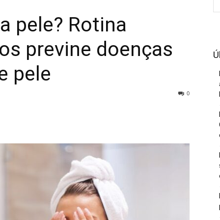
a pele? Rotina
dos previne doenças
Ú
e pele
0