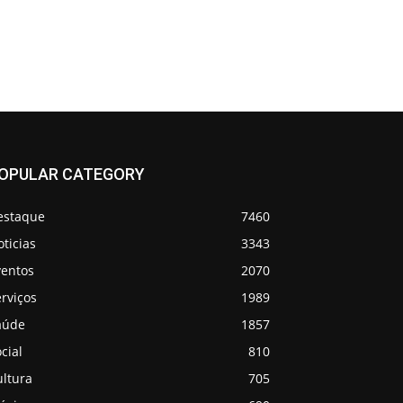
OPULAR CATEGORY
estaque
7460
ticias
3343
ventos
2070
rviços
1989
aúde
1857
cial
810
ultura
705