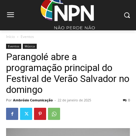
Início
Eventos
Eventos
Música
Parangolé abre a
programação principal do
Festival de Verão Salvador no
domingo
Por
Ambrósio Comunicação
-
22 de janeiro de 2025
0