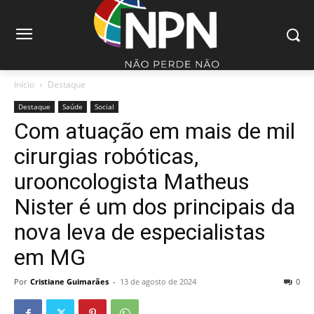
Início
Destaque
Destaque
Saúde
Social
Com atuação em mais de mil
cirurgias robóticas,
urooncologista Matheus
Nister é um dos principais da
nova leva de especialistas
em MG
Por
Cristiane Guimarães
-
13 de agosto de 2024
0