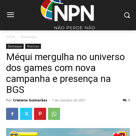
Início
Destaque
Destaque
Noticias
Méqui mergulha no universo
dos games com nova
campanha e presença na
BGS
Por
Cristiane Guimarães
-
7 de outubro de 2021
0