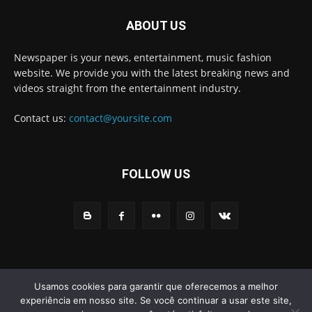
ABOUT US
Newspaper is your news, entertainment, music fashion
website. We provide you with the latest breaking news and
videos straight from the entertainment industry.
Contact us:
contact@yoursite.com
FOLLOW US
© Newspaper WordPress Theme by TagDiv
Usamos cookies para garantir que oferecemos a melhor
experiência em nosso site. Se você continuar a usar este site,
Home
Noticias
Educação
Eventos
Esportes
Social