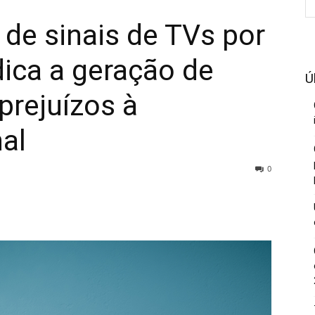
a de sinais de TVs por
dica a geração de
Ú
prejuízos à
al
0