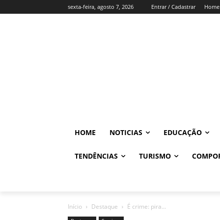
sexta-feira, agosto 7, 2026
Entrar / Cadastrar
Home
HOME
NOTICIAS
EDUCAÇÃO
TENDÊNCIAS
TURISMO
COMPO
Início
Destaque
É crime: pira...