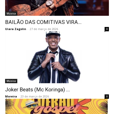
Música
BAILÃO DAS COMITIVAS VIRA...
Uiara Zagolin
-
27 de março de 2026
0
Música
Joker Beats (Mc Koringa) ...
Moreira
-
23 de março de 2026
0