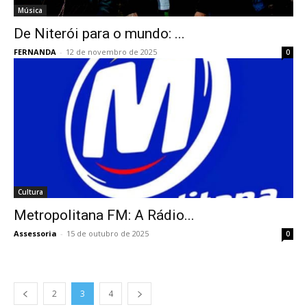
Música
De Niterói para o mundo: ...
FERNANDA
-
12 de novembro de 2025
0
Cultura
Metropolitana FM: A Rádio...
Assessoria
-
15 de outubro de 2025
0
2
3
4