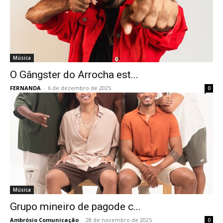
Música
O Gângster do Arrocha est...
FERNANDA
-
6 de dezembro de 2025
0
Música
Grupo mineiro de pagode c...
Ambrósio Comunicação
-
28 de novembro de 2025
0