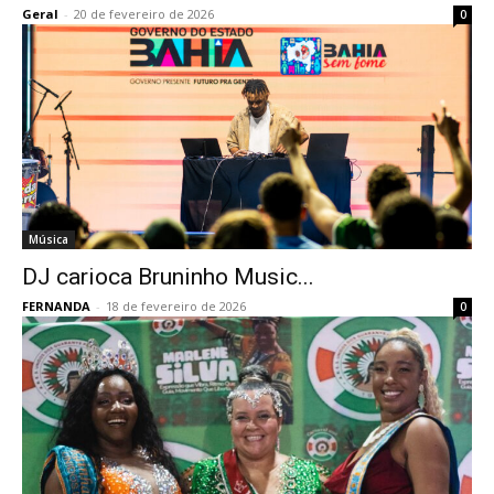
Geral
-
20 de fevereiro de 2026
0
Música
DJ carioca Bruninho Music...
FERNANDA
-
18 de fevereiro de 2026
0