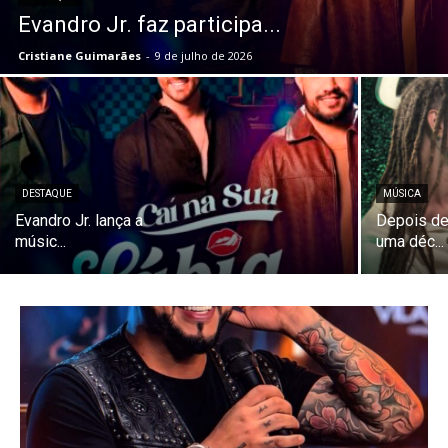
Evandro Jr. faz participa...
Cristiane Guimarães
-
9 de julho de 2026
DESTAQUE
MÚSICA
Evandro Jr. lança a
Depois de
músic...
uma déc...