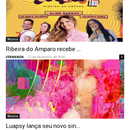
Música
Ribeira do Amparo recebe ...
FERNANDA
-
27 de fevereiro de 2026
0
Música
Luapsy lança seu novo sin...